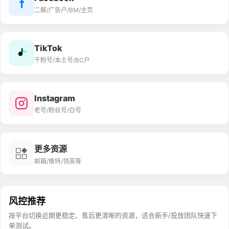
二解/广告户/BM/主页
TikTok
千粉号/本土号/BC户
Instagram
老号/粉丝号/白号
更多资源
邮箱/推特/领英等
风控推荐
按平台切换近期更稳定、售后更清晰的资源，适合新手/投放团队快速下
单测试。