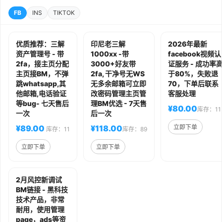
FB
INS
TIKTOK
优质推荐：三解
印尼老三解
2026年最新
资产管理号 - 带
1000xx -带
facebook视频认
2fa，接主页分配
3000+好友带
证服务 - 成功率
主页接BM，不弹
2fa, 干净号无WS
于80%，失败退
跳whatsapp,其
无多余邮箱可立即
70，下单后联系
他邮箱,电话验证
改密码管理主页管
客服处理
等bug- 七天售后
理BM优选 - 7天售
¥80.00
库存：11
一次
后一次
¥89.00
¥118.00
立即下单
库存：11
库存：89
立即下单
立即下单
2月风控新调试
BM链接 - 黑科技
技术产品，非常
耐用，使用管理
page，ads等资