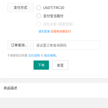

支付方式
USDT|TRC20

支付宝当面付

钱包余额 (需要登录)
请先登录
后使用余额支付
订单查询密码
下单即视为同意
交付说明
与
售后保障
。
下单
重置
商品描述