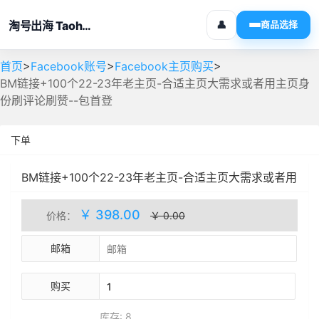
淘号出海 Taohaochuhai
👤
商品选择
>
>
>
首页
Facebook账号
Facebook主页购买
BM链接+100个22-23年老主页-合适主页大需求或者用主页身
份刷评论刷赞--包首登
下单
BM链接+100个22-23年老主页-合适主页大需求或者用
主页身份刷评论刷赞--包首登
人工处理
库存(8)
￥ 398.00
价格：
￥ 0.00
邮箱
购买
库存: 8