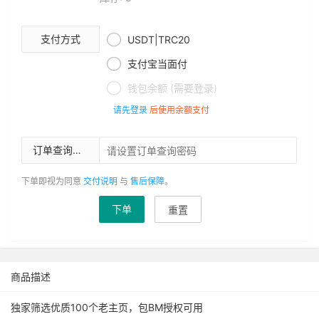

支付方式
USDT|TRC20

支付宝当面付

钱包余额 (需要登录)
请先登录
后使用余额支付
订单查询密码
下单即视为同意
交付说明
与
售后保障
。
下单
重置
商品描述
独家筛选优质100个老主页，包BM授权可用