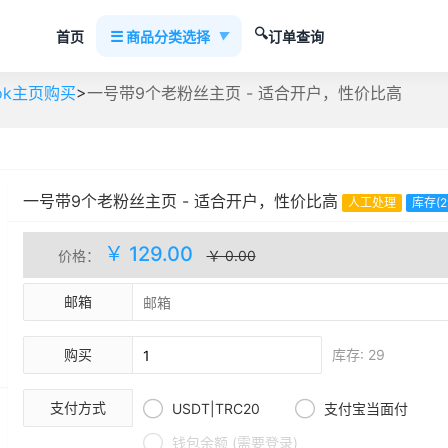
🔍
☰
首页
商品分类选择
订单查询
▼
>
ook主页购买
一号带9个老粉丝主页 - 适合开户，性价比高
一号带9个老粉丝主页 - 适合开户，性价比高
人工处理
库存(2
￥ 129.00
价格：
￥ 0.00
邮箱
购买
库存: 29


支付方式
USDT|TRC20
支付宝当面付

钱包余额 (需要登录)