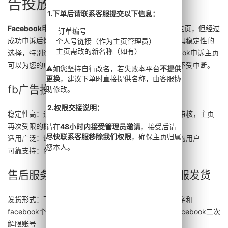
告投放的最佳主页选择
1.下单后请联系客服提交以下信息：
1.下单后请联系客服提交以下信息：
Facebook申诉主页
是指那些曾因广告受限而遭限制的主页，但经过
订单编号
订单编号
成功申诉后恢复正常功能。这类主页在市场上被视为最具稳定性的
个人号链接（作为主页管理员）
个人号链接（作为主页管理员）
主页需改的新名称（如有）
主页需改的新名称（如有）
选择，特别适合需要稳定广告投放的用户。购买Facebook申诉主页
可以为您的广告活动提供可靠支持，确保您的推广计划不受中断。
⚠️如您坚持自行改名，若失败本平台
⚠️如您坚持自行改名，若失败本平台
不提供
不提供
更换
更换
，建议下单时直接提供名称，由客服协
，建议下单时直接提供名称，由客服协
fb广告投放选择申诉主页的优点
助修改。
助修改。
2.权限交接说明：
2.权限交接说明：
稳定性高：通过成功申诉恢复正常，已通过fb常规风控审核，主页
再次受限的概率相对较低。
请在
请在
48小时内接受管理员邀请
48小时内接受管理员邀请
，接受后请
，接受后请
尽快联系客服移除我们权限
尽快联系客服移除我们权限
，确保主页归属
，确保主页归属
适用广泛：适合敏感品广告用户或者坚持品牌持久运营的用户
您本人。
您本人。
可靠支持：包改名，包授权管理员
售后服务：购买申诉主页后，联系客服发货
发货形式：下单后联系客服并提交：订单号、主页改名字和
facebook个人号链接 - 也可以直接找我们
购买耐用的facebook二次
解限账号