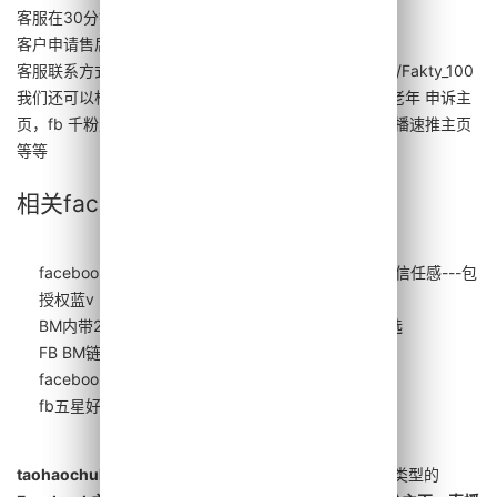
客服在30分钟内完成主页改名和管理员授权！
客户申请售后时，请主动提供内容：问题截图 + 订单号
客服联系方式：微信 fb-tk_com, 飞机频道
https://t.me/Fakty_100
我们还可以根据客户的需求定制不同主页类型，例如：老年 申诉主
页，fb 千粉万粉主页，老年申诉直播速推主页，万粉直播速推主页
等等
相关facebook 主页购买推荐
facebook蓝V主页--适合打造品牌形象，直播，提高信任感---包
授权蓝v
BM内带20个新老主页 - 20个主页bm购买性价比之选
FB BM链接+100个新老主页
facebook直播速推主页购买
fb五星好评主页购买
taohaochuhai.com
是专业的
fb账号批发网
，出售多种类型的