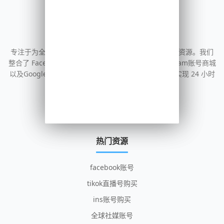
淘号出海
专注于为全球营销人员提供高质量的海外社交媒体账号资源。我们
整合了 Facebook账号批发、TikTok账号购买、Instagram账号商城
以及Google 等主流平台的一手号源，通过自动化系统实现 24 小时
即时交付，助力您的跨境业务出海。
热门资源
facebook账号
tikok直播号购买
ins账号购买
全球社媒账号