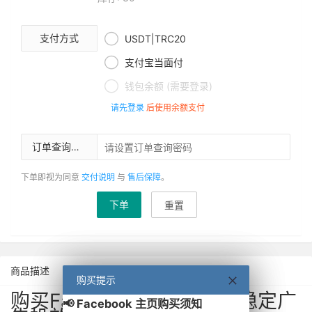

支付方式
USDT|TRC20

支付宝当面付

钱包余额 (需要登录)
请先登录
后使用余额支付
订单查询密码
下单即视为同意
交付说明
与
售后保障
。
下单
重置
商品描述
购买提示
购买提示
购买Facebook申诉主页 - 稳定广
📢 Facebook 主页购买须知
📢 Facebook 主页购买须知