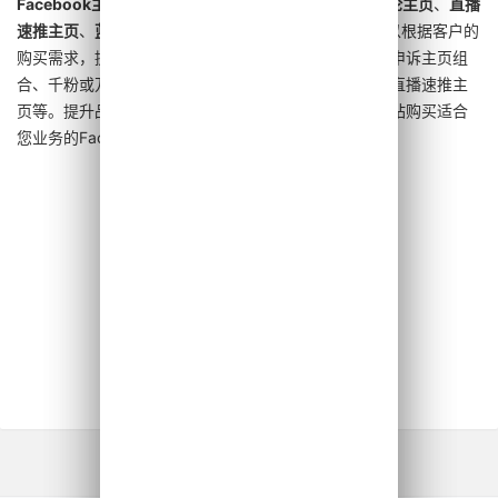
Facebook主页
，包括：
老年主页
、
申诉主页
、
五星评论主页
、
直播
速推主页
、
蓝V主页
以及不同粉丝数量的主页。我们可以根据客户的
购买需求，提供个性化的主页组合。例如：老年主页与申诉主页组
合、千粉或万粉主页、老年申诉与直播速推组合、万粉直播速推主
页等。提升品牌曝光度和社交媒体影响力，从我们的网站购买适合
您业务的Facebook主页开始，
立即购买申诉主页
！