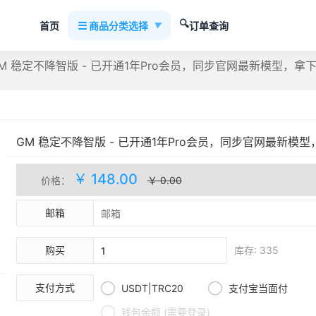
🔍
☰
首页
商品分类选择
订单查询
▼
M 稳定不降智版 - 已开通1年Pro会员，同步官网最新模型，拿
GM 稳定不降智版 - 已开通1年Pro会员，同步官网最新模型
包首登
人工处理
库存(335)
￥ 148.00
价格：
￥ 0.00
邮箱
购买
库存: 335


支付方式
USDT|TRC20
支付宝当面付

钱包余额 (需要登录)