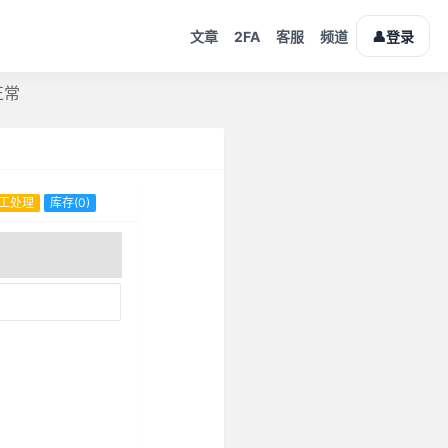
2FA
👤
文章
客服
频道
登录
正常
工处理
库存(0)