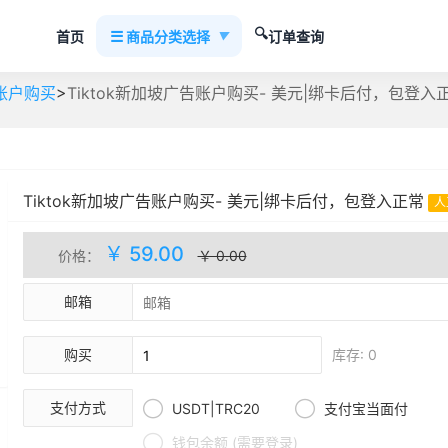
🔍
☰
首页
商品分类选择
订单查询
▼
>
告账户购买
Tiktok新加坡广告账户购买- 美元|绑卡后付，包登入
Tiktok新加坡广告账户购买- 美元|绑卡后付，包登入正常
人
￥ 59.00
价格：
￥ 0.00
邮箱
购买
库存: 0


支付方式
USDT|TRC20
支付宝当面付

钱包余额 (需要登录)