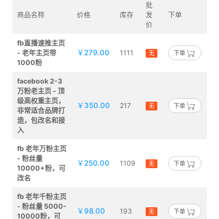
批
商品名称
价格
库存
发
下单
价
fb直播速推主页
￥279.00
- 老年主页带
1111
无
下单
1000粉
facebook 2-3
万粉老主页 - 顶
级高权重主页，
￥350.00
217
无
下单
非常适合品牌打
造，包改名和接
入
fb 老年万粉主页
- 粉丝量
￥250.00
1109
无
下单
10000+粉，可
改名
fb 老年千粉主页
- 粉丝量 5000-
￥98.00
193
无
下单
10000粉，可