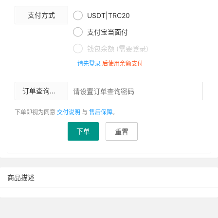

支付方式
USDT|TRC20

支付宝当面付

钱包余额 (需要登录)
请先登录
后使用余额支付
订单查询密码
下单即视为同意
交付说明
与
售后保障
。
下单
重置
商品描述