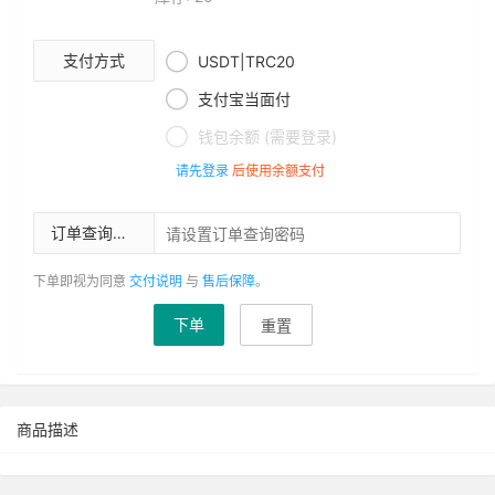

支付方式
USDT|TRC20

支付宝当面付

钱包余额 (需要登录)
请先登录
后使用余额支付
订单查询密码
下单即视为同意
交付说明
与
售后保障
。
下单
重置
商品描述