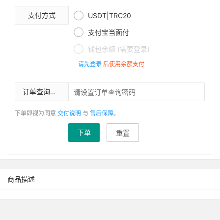

支付方式
USDT|TRC20

支付宝当面付

钱包余额 (需要登录)
请先登录
后使用余额支付
订单查询密码
下单即视为同意
交付说明
与
售后保障
。
下单
重置
商品描述