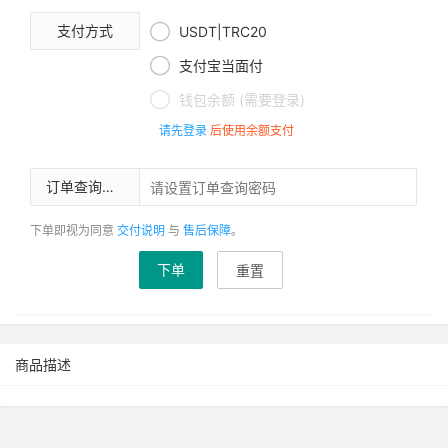

支付方式
USDT|TRC20

支付宝当面付

钱包余额 (需要登录)
请先登录
后使用余额支付
订单查询密码
下单即视为同意
交付说明
与
售后保障
。
下单
重置
商品描述