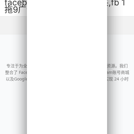
facebook一拖九广告户购买,fb 1
拖9广告户
淘号出海
专注于为全球营销人员提供高质量的海外社交媒体账号资源。我们
整合了 Facebook账号批发、TikTok账号购买、Instagram账号商城
以及Google 等主流平台的一手号源，通过自动化系统实现 24 小时
即时交付，助力您的跨境业务出海。
热门资源