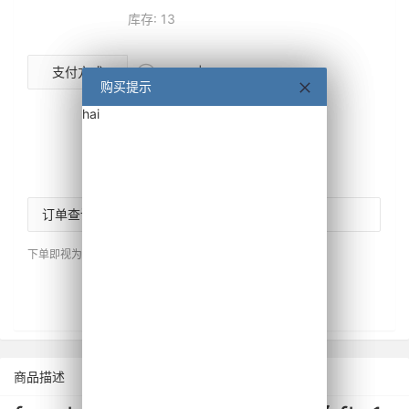
库存: 13

支付方式
USDT|TRC20
购买提示
购买提示

支付宝当面付
hai
hai

钱包余额 (需要登录)
请先登录
后使用余额支付
订单查询密码
下单即视为同意
交付说明
与
售后保障
。
下单
重置
商品描述