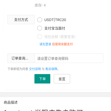
库存: 4

支付方式
USDT|TRC20

支付宝当面付

钱包余额 (需要登录)
请先登录
后使用余额支付
订单查询密码
下单即视为同意
交付说明
与
售后保障
。
下单
重置
商品描述