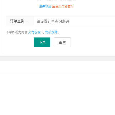
请先登录
后使用余额支付
订单查询密码
下单即视为同意
交付说明
与
售后保障
。
下单
重置