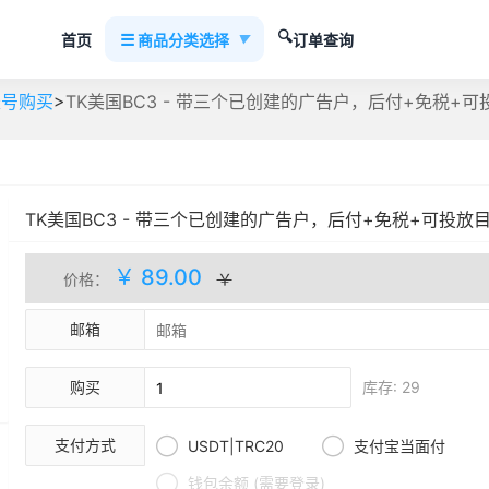
🔍
☰
首页
商品分类选择
订单查询
▼
>
C账号购买
TK美国BC3 - 带三个已创建的广告户，后付+免税+可
TK美国BC3 - 带三个已创建的广告户，后付+免税+可投放目
包登入
自动发货
库存(29)
￥ 89.00
价格：
￥
邮箱
购买
库存: 29


支付方式
USDT|TRC20
支付宝当面付

钱包余额 (需要登录)