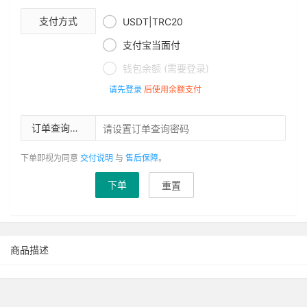

支付方式
USDT|TRC20

支付宝当面付

钱包余额 (需要登录)
请先登录
后使用余额支付
订单查询密码
下单即视为同意
交付说明
与
售后保障
。
下单
重置
商品描述