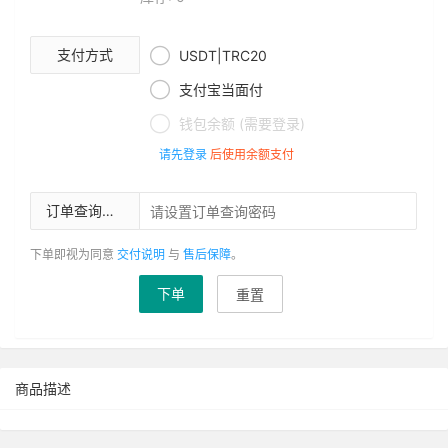

支付方式
USDT|TRC20

支付宝当面付

钱包余额 (需要登录)
请先登录
后使用余额支付
订单查询密码
下单即视为同意
交付说明
与
售后保障
。
下单
重置
商品描述