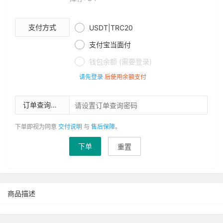

支付方式
USDT|TRC20

支付宝当面付

钱包余额 (需要登录)
请先登录
后使用余额支付
订单查询密码
下单即视为同意
交付说明
与
售后保障
。
下单
重置
商品描述