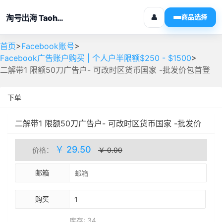
淘号出海 Taohaochuhai
👤
商品选择
>
>
首页
Facebook账号
>
Facebook广告账户购买 | 个人户半限额$250 - $1500
二解带1 限额50刀广告户- 可改时区货币国家 -批发价包首登
下单
二解带1 限额50刀广告户- 可改时区货币国家 -批发价
包首登
自动发货
库存(34)
￥ 29.50
价格：
￥ 0.00
邮箱
购买
库存: 34