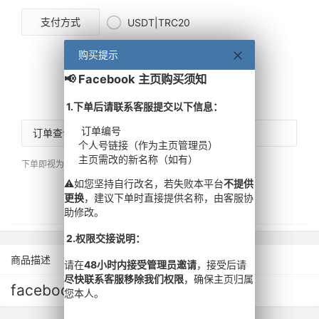

支付方式
USDT|TRC20

支付宝当面付
购买提示
购买提示

钱包余额 (需要登录)
📢 Facebook 主页购买须知
📢 Facebook 主页购买须知
请先登录
后使用余额支付
1.下单后请联系客服提交以下信息：
1.下单后请联系客服提交以下信息：
订单编号
订单编号
订单查询密码
个人号链接（作为主页管理员）
个人号链接（作为主页管理员）
主页需改的新名称（如有）
主页需改的新名称（如有）
下单即视为同意
交付说明
与
售后保障
。
⚠️如您坚持自行改名，若失败本平台
⚠️如您坚持自行改名，若失败本平台
不提供
不提供
下单
重置
更换
更换
，建议下单时直接提供名称，由客服协
，建议下单时直接提供名称，由客服协
助修改。
助修改。
2.权限交接说明：
2.权限交接说明：
商品描述
请在
请在
48小时内接受管理员邀请
48小时内接受管理员邀请
，接受后请
，接受后请
尽快联系客服移除我们权限
尽快联系客服移除我们权限
，确保主页归属
，确保主页归属
facebook千粉主页购买
您本人。
您本人。