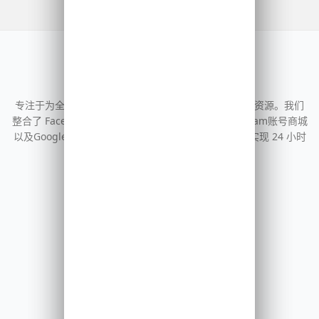
淘号出海
专注于为全球营销人员提供高质量的海外社交媒体账号资源。我们
整合了 Facebook账号批发、TikTok账号购买、Instagram账号商城
以及Google 等主流平台的一手号源，通过自动化系统实现 24 小时
即时交付，助力您的跨境业务出海。
热门资源
facebook账号
tikok直播号购买
ins账号购买