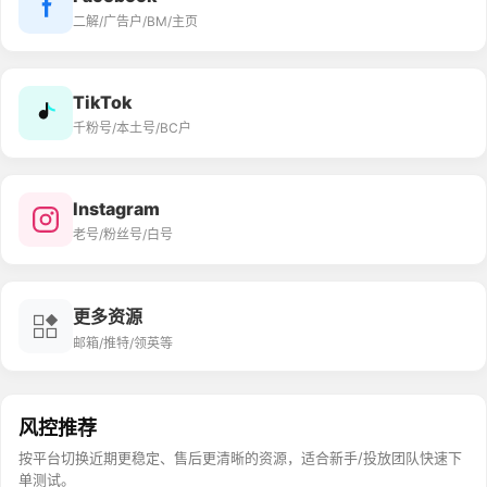
二解/广告户/BM/主页
TikTok
千粉号/本土号/BC户
Instagram
老号/粉丝号/白号
更多资源
邮箱/推特/领英等
风控推荐
按平台切换近期更稳定、售后更清晰的资源，适合新手/投放团队快速下
单测试。