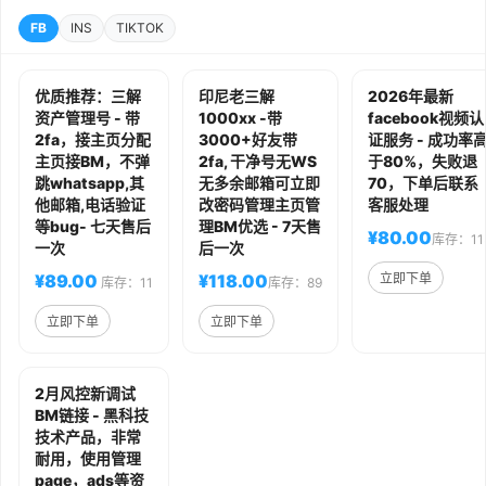
FB
INS
TIKTOK
优质推荐：三解
印尼老三解
2026年最新
资产管理号 - 带
1000xx -带
facebook视频认
2fa，接主页分配
3000+好友带
证服务 - 成功率
主页接BM，不弹
2fa, 干净号无WS
于80%，失败退
跳whatsapp,其
无多余邮箱可立即
70，下单后联系
他邮箱,电话验证
改密码管理主页管
客服处理
等bug- 七天售后
理BM优选 - 7天售
¥80.00
库存：11
一次
后一次
¥89.00
¥118.00
立即下单
库存：11
库存：89
立即下单
立即下单
2月风控新调试
BM链接 - 黑科技
技术产品，非常
耐用，使用管理
page，ads等资