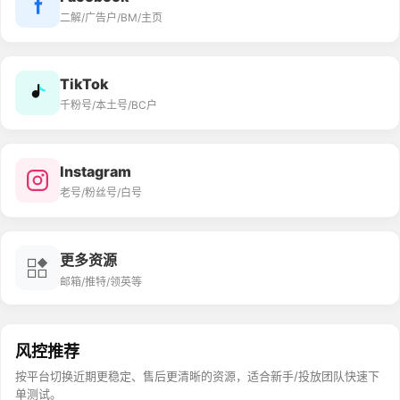
二解/广告户/BM/主页
TikTok
千粉号/本土号/BC户
Instagram
老号/粉丝号/白号
更多资源
邮箱/推特/领英等
风控推荐
按平台切换近期更稳定、售后更清晰的资源，适合新手/投放团队快速下
单测试。