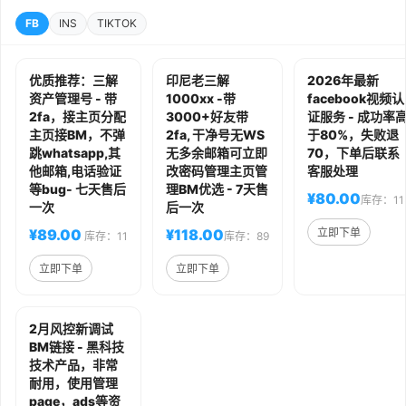
FB
INS
TIKTOK
优质推荐：三解
印尼老三解
2026年最新
资产管理号 - 带
1000xx -带
facebook视频认
2fa，接主页分配
3000+好友带
证服务 - 成功率
主页接BM，不弹
2fa, 干净号无WS
于80%，失败退
跳whatsapp,其
无多余邮箱可立即
70，下单后联系
他邮箱,电话验证
改密码管理主页管
客服处理
等bug- 七天售后
理BM优选 - 7天售
¥80.00
库存：11
一次
后一次
¥89.00
¥118.00
立即下单
库存：11
库存：89
立即下单
立即下单
2月风控新调试
BM链接 - 黑科技
技术产品，非常
耐用，使用管理
page，ads等资