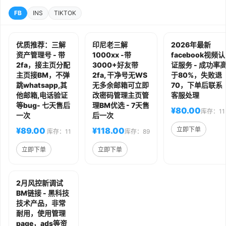
FB
INS
TIKTOK
优质推荐：三解
印尼老三解
2026年最新
资产管理号 - 带
1000xx -带
facebook视频认
2fa，接主页分配
3000+好友带
证服务 - 成功率
主页接BM，不弹
2fa, 干净号无WS
于80%，失败退
跳whatsapp,其
无多余邮箱可立即
70，下单后联系
他邮箱,电话验证
改密码管理主页管
客服处理
等bug- 七天售后
理BM优选 - 7天售
¥80.00
库存：11
一次
后一次
¥89.00
¥118.00
立即下单
库存：11
库存：89
立即下单
立即下单
2月风控新调试
BM链接 - 黑科技
技术产品，非常
耐用，使用管理
page，ads等资