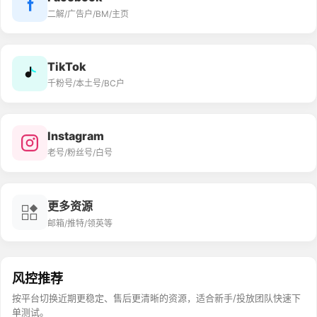
二解/广告户/BM/主页
TikTok
千粉号/本土号/BC户
Instagram
老号/粉丝号/白号
更多资源
邮箱/推特/领英等
风控推荐
按平台切换近期更稳定、售后更清晰的资源，适合新手/投放团队快速下
单测试。