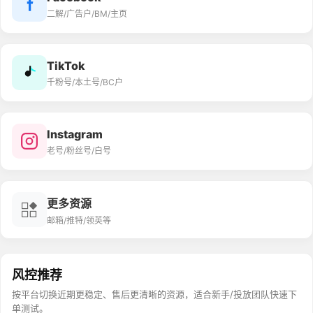
二解/广告户/BM/主页
TikTok
千粉号/本土号/BC户
Instagram
老号/粉丝号/白号
更多资源
邮箱/推特/领英等
风控推荐
按平台切换近期更稳定、售后更清晰的资源，适合新手/投放团队快速下
单测试。