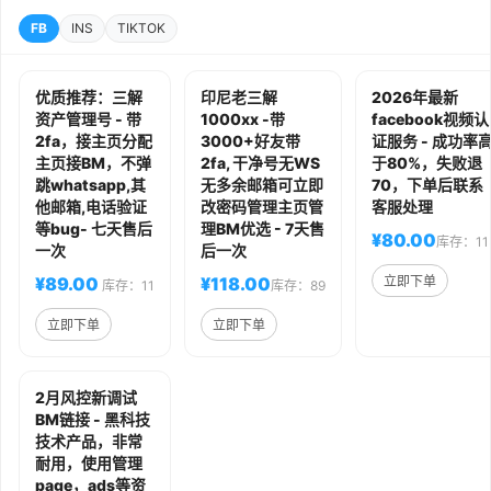
FB
INS
TIKTOK
优质推荐：三解
印尼老三解
2026年最新
资产管理号 - 带
1000xx -带
facebook视频认
2fa，接主页分配
3000+好友带
证服务 - 成功率
主页接BM，不弹
2fa, 干净号无WS
于80%，失败退
跳whatsapp,其
无多余邮箱可立即
70，下单后联系
他邮箱,电话验证
改密码管理主页管
客服处理
等bug- 七天售后
理BM优选 - 7天售
¥80.00
库存：11
一次
后一次
¥89.00
¥118.00
立即下单
库存：11
库存：89
立即下单
立即下单
2月风控新调试
BM链接 - 黑科技
技术产品，非常
耐用，使用管理
page，ads等资