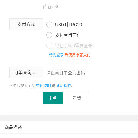
库存: 30

支付方式
USDT|TRC20

支付宝当面付

钱包余额 (需要登录)
请先登录
后使用余额支付
订单查询密码
下单即视为同意
交付说明
与
售后保障
。
下单
重置
商品描述