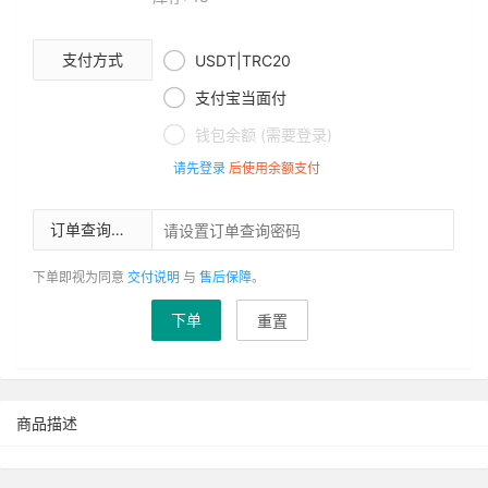

支付方式
USDT|TRC20

支付宝当面付

钱包余额 (需要登录)
请先登录
后使用余额支付
订单查询密码
下单即视为同意
交付说明
与
售后保障
。
下单
重置
商品描述