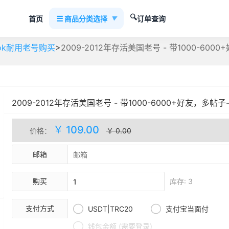
🔍
☰
首页
商品分类选择
订单查询
▼
>
ook耐用老号购买
2009-2012年存活美国老号 - 带1000-6000
2009-2012年存活美国老号 - 带1000-6000+好友，多帖子- 
自动发货
库存(3)
￥ 109.00
价格：
￥ 0.00
邮箱
购买
库存: 3


支付方式
USDT|TRC20
支付宝当面付

钱包余额 (需要登录)