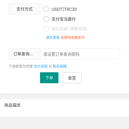

支付方式
USDT|TRC20

支付宝当面付

钱包余额 (需要登录)
请先登录
后使用余额支付
订单查询密码
下单即视为同意
交付说明
与
售后保障
。
下单
重置
商品描述