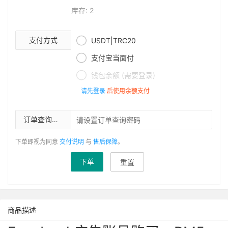
库存: 2

支付方式
USDT|TRC20

支付宝当面付

钱包余额 (需要登录)
请先登录
后使用余额支付
订单查询密码
下单即视为同意
交付说明
与
售后保障
。
下单
重置
商品描述