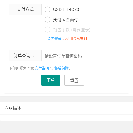

支付方式
USDT|TRC20

支付宝当面付

钱包余额 (需要登录)
请先登录
后使用余额支付
订单查询密码
下单即视为同意
交付说明
与
售后保障
。
下单
重置
商品描述