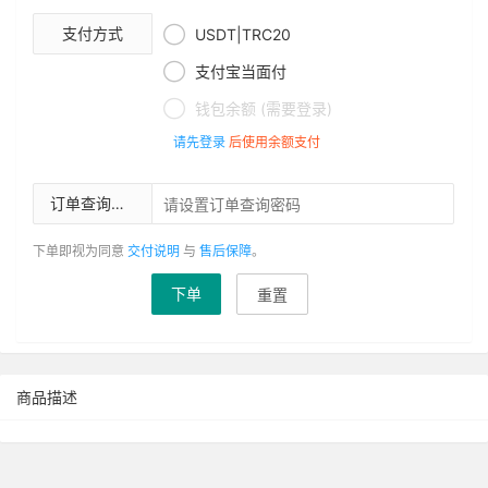

支付方式
USDT|TRC20

支付宝当面付

钱包余额 (需要登录)
请先登录
后使用余额支付
订单查询密码
下单即视为同意
交付说明
与
售后保障
。
下单
重置
商品描述