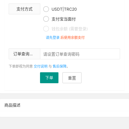

支付方式
USDT|TRC20

支付宝当面付

钱包余额 (需要登录)
请先登录
后使用余额支付
订单查询密码
下单即视为同意
交付说明
与
售后保障
。
下单
重置
商品描述