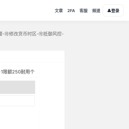
2FA
👤
文章
客服
频道
登录
️修改货币时区-🉑️抵御风控-
1限额250耐用个
卡不挂
自动发货