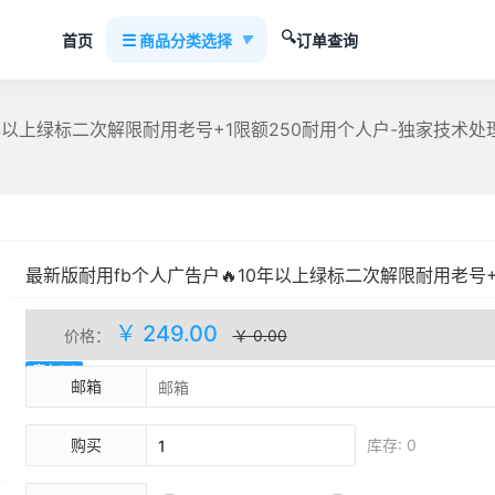
🔍
☰
首页
商品分类选择
订单查询
▼
>
年以上绿标二次解限耐用老号+1限额250耐用个人户-独家技术处理-
最新版耐用fb个人广告户🔥10年以上绿标二次解限耐用老号+
人户-独家技术处理-🉑️修改货币时区-🉑️抵御风控-包首登绑
￥ 249.00
价格：
￥ 0.00
库存(0)
邮箱
购买
库存: 0