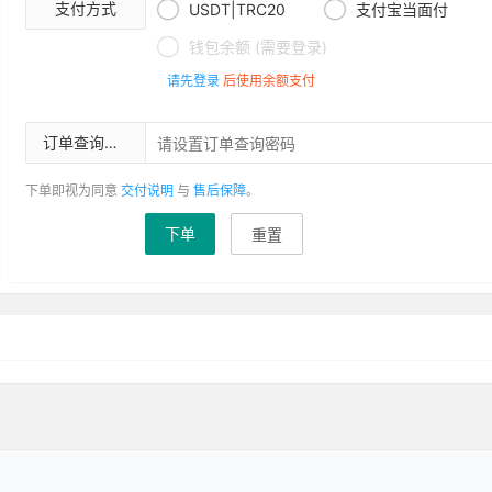


支付方式
USDT|TRC20
支付宝当面付

钱包余额 (需要登录)
请先登录
后使用余额支付
订单查询密码
下单即视为同意
交付说明
与
售后保障
。
下单
重置