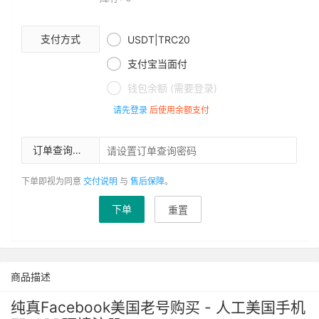

支付方式
USDT|TRC20

支付宝当面付

钱包余额 (需要登录)
请先登录
后使用余额支付
订单查询密码
下单即视为同意
交付说明
与
售后保障
。
下单
重置
商品描述
纯真Facebook美国老号购买 - 人工美国手机