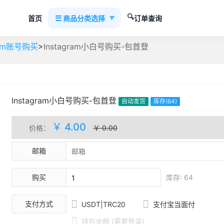
🔍
☰
首页
商品分类选择
订单查询
▼
>
gram账号购买
Instagram小白号购买-包首登
Instagram小白号购买-包首登
自动发货
库存(64)
￥ 4.00
价格：
￥ 0.00
邮箱
购买
库存: 64


支付方式
USDT|TRC20
支付宝当面付

钱包余额 (需要登录)