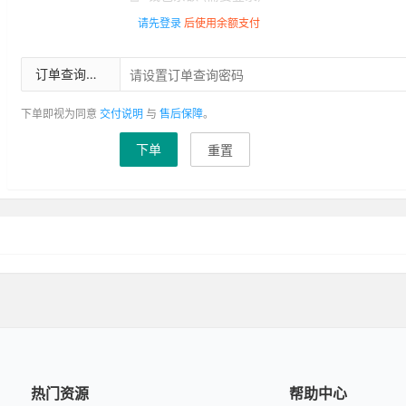
请先登录
后使用余额支付
订单查询密码
下单即视为同意
交付说明
与
售后保障
。
下单
重置
热门资源
帮助中心