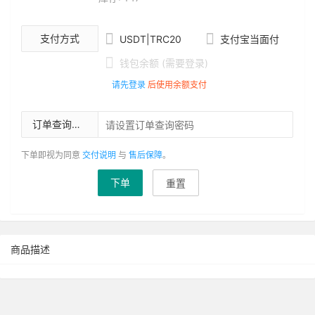


支付方式
USDT|TRC20
支付宝当面付

钱包余额 (需要登录)
请先登录
后使用余额支付
订单查询密码
下单即视为同意
交付说明
与
售后保障
。
下单
重置
商品描述