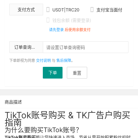


支付方式
USDT|TRC20
支付宝当面付

钱包余额 (需要登录)
请先登录
后使用余额支付
订单查询密码
下单即视为同意
交付说明
与
售后保障
。
下单
重置
商品描述
TikTok账号购买 & TK广告户购买
指南
为什么要购买TikTok账号？
TikTok账号购买
能让您快速进入市场，节省从零开始积累粉丝的时